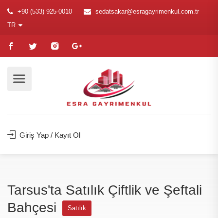
+90 (533) 925-0010
sedatsakar@esragayrimenkul.com.tr
TR
Giriş Yap / Kayıt Ol
Tarsus'ta Satılık Çiftlik ve Şeftali
Bahçesi
Satılık