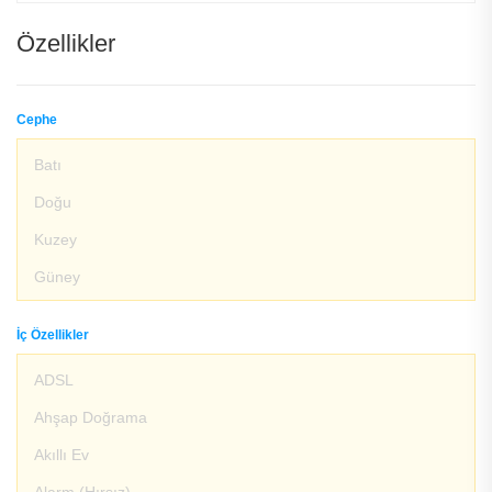
Özellikler
Cephe
Batı
Doğu
Kuzey
Güney
İç Özellikler
ADSL
Ahşap Doğrama
Akıllı Ev