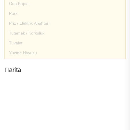
Oda Kapısı
Park
Priz / Elektrik Anahtarı
Tutamak / Korkuluk
Tuvalet
Yüzme Havuzu
Harita