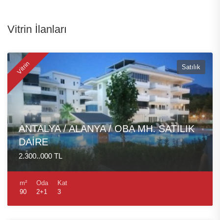
Vitrin İlanları
Vitrin
Satılık
ANTALYA / ALANYA / OBA MH. SATILIK
DAİRE
2.300..000 TL
m²
Oda
Kat
90
2+1
3